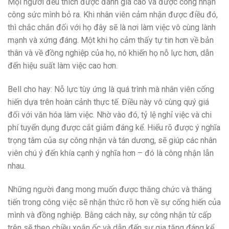
Mọi người đều thích được đánh giá cao và được công nhận
công sức mình bỏ ra. Khi nhân viên cảm nhận được điều đó,
thì chắc chắn đối với họ đây sẽ là nơi làm việc vô cùng lành
mạnh và xứng đáng. Một khi họ cảm thấy tự tin hơn về bản
thân và về đồng nghiệp của họ, nó khiến họ nỗ lực hơn, dẫn
đến hiệu suất làm việc cao hơn.
Bell cho hay: Nỗ lực tùy ứng là quá trình mà nhân viên cống
hiến dựa trên hoàn cảnh thực tế. Điều này vô cùng quý giá
đối với văn hóa làm việc. Nhờ vào đó, tỷ lệ nghỉ việc và chi
phí tuyển dụng được cắt giảm đáng kể. Hiểu rõ được ý nghĩa
trọng tâm của ​​sự công nhận và tán dương, sẽ giúp các nhân
viên chú ý đến khía cạnh ý nghĩa hơn – đó là công nhận lẫn
nhau.
Những người đang mong muốn được thăng chức và thăng
tiến trong công việc sẽ nhận thức rõ hơn về sự cống hiến của
mình và đồng nghiệp. Bằng cách này, sự công nhận từ cấp
trên sẽ theo chiều xoắn ốc và dẫn đến sự gia tăng đáng kể