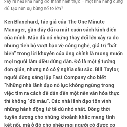
xảy ra nếu khả năng đó thành hiện thực – một khả năng cũng
đủ tạo nên sự bùng nổ to lớn?
Ken Blanchard, tác giả của The One Minute
Manager, gần đây đã ra mắt cuốn sách kinh điển
của mình. Mặc dù có những thay đổi lớn xảy ra do
những tiến bộ vượt bậc về công nghệ, giá trị “bất
biến” trong lời khuyên của ông chính là mong muốn
mọi người làm điều đúng đắn. Đó là một ý tưởng
đơn giản, nhưng nó có ý nghĩa sâu sắc. Bill Taylor,
người đồng sáng lập Fast Company cho biết
“Những nhà lãnh đạo nỗ lực không ngừng trong
việc tìm ra cách để dẫn đến một nền văn hóa thực
thi không “đổ máu”. Các nhà lãnh đạo tôn vinh
những hành động tử tế dù nhỏ nhất. Đồng thời
tuyên dương cho những khoảnh khắc mang tính
kết nối, mà ở đó cho phép mọi người có được cơ