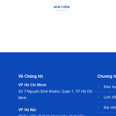
XEM THÊM
Về Chúng tôi
Chương tr
VP Hồ Chí Minh:
Đào tạ
Số 7 Nguyễn Bỉnh Khiêm,
Quận 1, TP. Hồ Chí
Lịch đ
Minh.
Bài viế
VP Hà Nội: