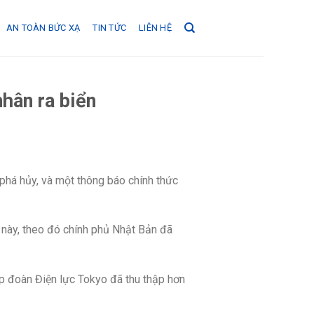
AN TOÀN BỨC XẠ
TIN TỨC
LIÊN HỆ
hân ra biển
phá hủy, và một thông báo chính thức
 này, theo đó chính phủ Nhật Bản đã
ập đoàn Điện lực Tokyo đã thu thập hơn