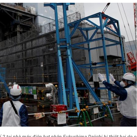
2 tại nhà máy điện hạt nhân Fukushima Daiichi bị thiệt hại do só