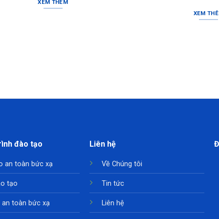
XEM THÊM
XEM TH
ình đào tạo
Liên hệ
Đ
o an toàn bức xạ
Về Chúng tôi
ào tạo
Tin tức
t an toàn bức xạ
Liên hệ