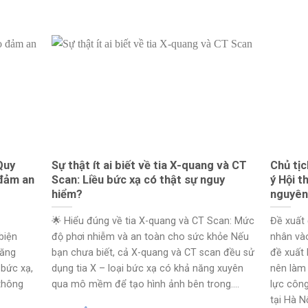
Quy
Sự thật ít ai biết về tia X-quang và CT
Chủ tị
 đảm an
Scan: Liều bức xạ có thật sự nguy
ý Hội t
hiểm?
nguyên
🌟 Hiểu đúng về tia X-quang và CT Scan: Mức
Đề xuất 
biện
độ phơi nhiễm và an toàn cho sức khỏe Nếu
nhân và
Năng
bạn chưa biết, cả X-quang và CT scan đều sử
đề xuất 
bức xạ,
dụng tia X – loại bức xạ có khả năng xuyên
nên làm 
 thông
qua mô mềm để tạo hình ảnh bên trong....
lực công
tại Hà Nội