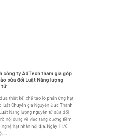
ch công ty AdTech tham gia góp
83 Ngày Đau Đớn Cuối Đ
hảo sửa đổi Luật Năng lượng
Nhân Nhiễm Phóng Xạ Nặ
 tử
Sử
đưa thiết kế, chế tạo lò phản ứng hạt
83 ngày cuối đời đau đớn c
o luật Chuyên gia Nguyễn Đức Thành
phóng xạ nặng nhất lịch sử 
Luật Năng lượng nguyên tử sửa đổi
Mirror, người đàn ông Nhật 
rõ nội dung về việc tăng cường tiềm
(sinh năm 1965) là người c
 nghệ hạt nhân nội địa. Ngày 11/6,
phóng xạ cao nhất trong lịch
,....
nạn thương tâm xảy ra vào...